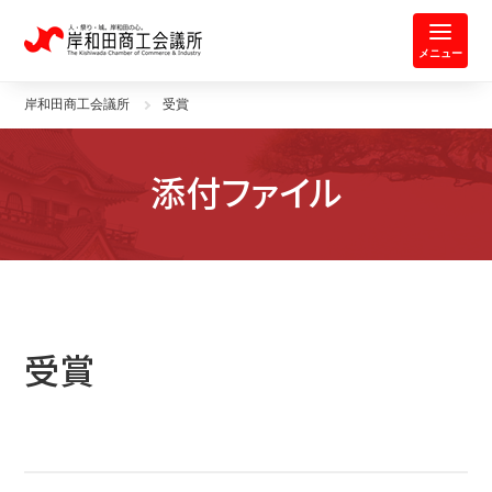
岸和田商工会議所 | 人・祭り・城。
メニュー
岸和田商工会議所
受賞
添付ファイル
受賞