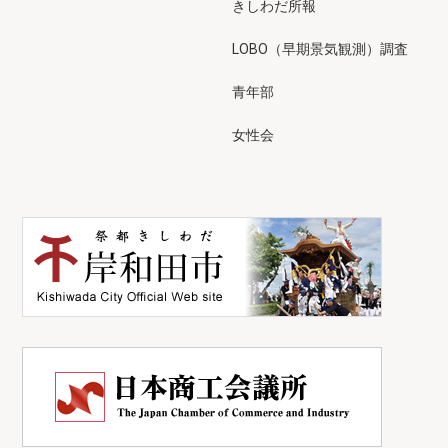
きしわだ所報
LOBO（早期景気観測）調査
青年部
女性会