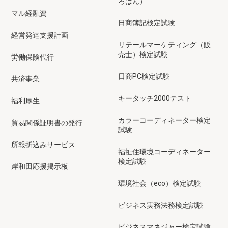
ろばん）
マル経融資
日商簿記検定試験
経営発達支援計画
リテールマーケティング（販
売士）検定試験
労働保険代行
日商PC検定試験
共済事業
キータッチ2000テスト
福利厚生
カラーコーディネーター検定
貿易関係証明書の発行
試験
所報折込みサービス
福祉住環境コーディネーター
検定試験
岸和田応援掲示板
環境社会（eco）検定試験
ビジネス実務法務検定試験
ビジネスマネジャー検定試験