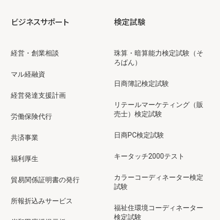
ビジネスサポート
検定試験
経営・創業相談
珠算・暗算能力検定試験（そ
ろばん）
マル経融資
日商簿記検定試験
経営発達支援計画
リテールマーケティング（販
売士）検定試験
労働保険代行
日商PC検定試験
共済事業
キータッチ2000テスト
福利厚生
カラーコーディネーター検定
貿易関係証明書の発行
試験
所報折込みサービス
福祉住環境コーディネーター
検定試験