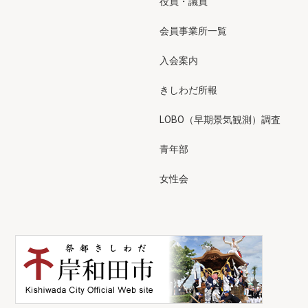
役員・議員
会員事業所一覧
入会案内
きしわだ所報
LOBO（早期景気観測）調査
青年部
女性会