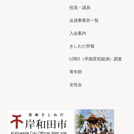
役員・議員
会員事業所一覧
入会案内
きしわだ所報
LOBO（早期景気観測）調査
青年部
女性会