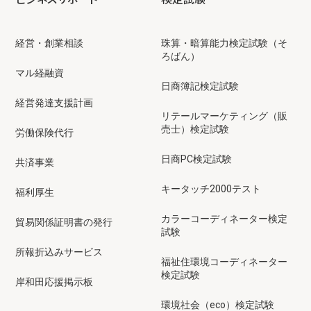
経営・創業相談
珠算・暗算能力検定試験（そ
ろばん）
マル経融資
日商簿記検定試験
経営発達支援計画
リテールマーケティング（販
売士）検定試験
労働保険代行
日商PC検定試験
共済事業
キータッチ2000テスト
福利厚生
カラーコーディネーター検定
貿易関係証明書の発行
試験
所報折込みサービス
福祉住環境コーディネーター
検定試験
岸和田応援掲示板
環境社会（eco）検定試験