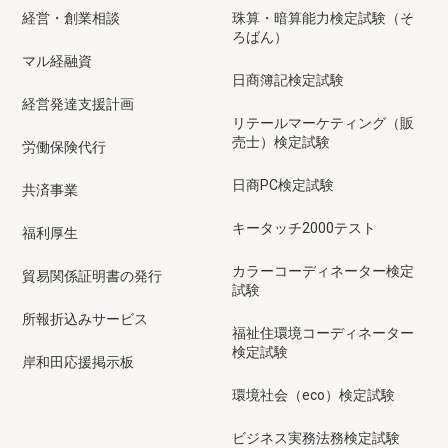
経営・創業相談
珠算・暗算能力検定試験（そ
ろばん）
マル経融資
日商簿記検定試験
経営発達支援計画
リテールマーケティング（販
売士）検定試験
労働保険代行
日商PC検定試験
共済事業
キータッチ2000テスト
福利厚生
カラーコーディネーター検定
貿易関係証明書の発行
試験
所報折込みサービス
福祉住環境コーディネーター
検定試験
岸和田応援掲示板
環境社会（eco）検定試験
ビジネス実務法務検定試験