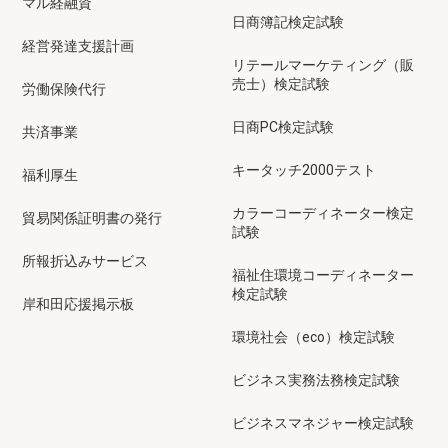
マル経融資
日商簿記検定試験
経営発達支援計画
リテールマーケティング（販
売士）検定試験
労働保険代行
日商PC検定試験
共済事業
キータッチ2000テスト
福利厚生
カラーコーディネーター検定
貿易関係証明書の発行
試験
所報折込みサービス
福祉住環境コーディネーター
検定試験
岸和田応援掲示板
環境社会（eco）検定試験
ビジネス実務法務検定試験
ビジネスマネジャー検定試験