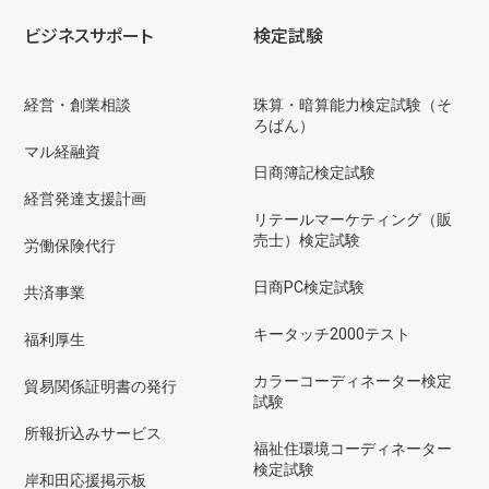
ビジネスサポート
検定試験
経営・創業相談
珠算・暗算能力検定試験（そ
ろばん）
マル経融資
日商簿記検定試験
経営発達支援計画
リテールマーケティング（販
売士）検定試験
労働保険代行
日商PC検定試験
共済事業
キータッチ2000テスト
福利厚生
カラーコーディネーター検定
貿易関係証明書の発行
試験
所報折込みサービス
福祉住環境コーディネーター
検定試験
岸和田応援掲示板