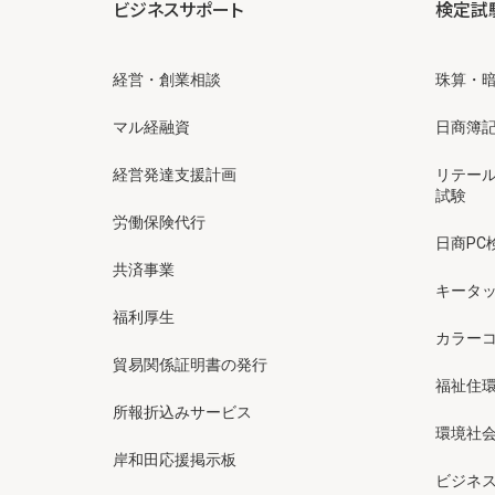
ビジネスサポート
検定試
経営・創業相談
珠算・
マル経融資
日商簿
経営発達支援計画
リテー
試験
労働保険代行
日商PC
共済事業
キータッ
福利厚生
カラー
貿易関係証明書の発行
福祉住
所報折込みサービス
環境社会
岸和田応援掲示板
ビジネ