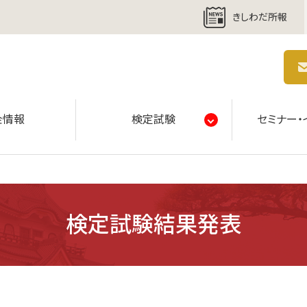
きしわだ所報
商工会議所 | 人・祭り・城。岸和田の心。
金情報
検定試験
セミナー・
検定試験結果発表