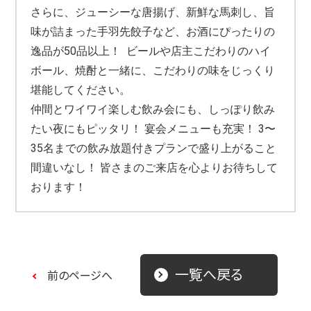
さらに、ジューシーな唐揚げ、新鮮な馬刺し、旨
味が詰まった手羽
先餃子など、お酒にぴったりの
逸品が50品以上！ ビールや店主こだわりのハイ
ボール、焼酎と一緒に、こだわりの味
をじっくり
堪能してください。
仲間とワイワイ楽しむ飲み会にも、しっぽり飲み
たい夜にもピッタ
リ！ 宴会メニューも充実！ 3〜
35名までの飲み放題付きプランで盛り上がること
間違いなし
！ 皆さまのご来店を心よりお待ちして
おります！
一覧へ戻る
前のページへ