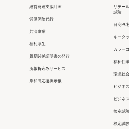
経営発達支援計画
リテー
試験
労働保険代行
日商PC
共済事業
キータッ
福利厚生
カラー
貿易関係証明書の発行
福祉住
所報折込みサービス
環境社会
岸和田応援掲示板
ビジネ
ビジネ
検定試
検定試