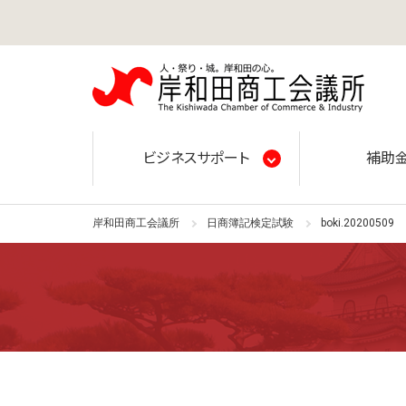
岸和田
ビジネスサポート
補助
岸和田商工会議所
日商簿記検定試験
boki.20200509