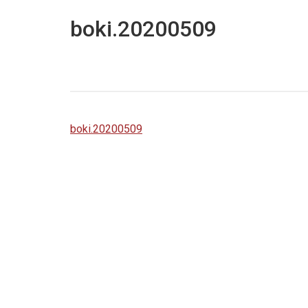
boki.20200509
boki.20200509