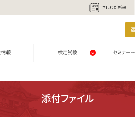
きしわだ所報
商工会議所 | 人・祭り・城。岸和田の心。
金情報
検定試験
セミナー・
添付ファイル