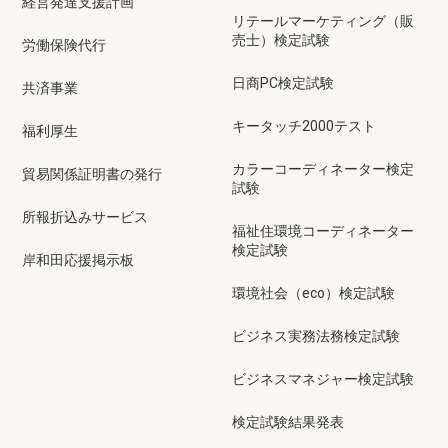
経営発達支援計画
リテールマーケティング（販
売士）検定試験
労働保険代行
日商PC検定試験
共済事業
キータッチ2000テスト
福利厚生
カラーコーディネーター検定
貿易関係証明書の発行
試験
所報折込みサービス
福祉住環境コーディネーター
検定試験
岸和田応援掲示板
環境社会（eco）検定試験
ビジネス実務法務検定試験
ビジネスマネジャー検定試験
検定試験結果発表