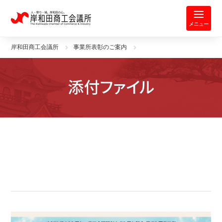
岸和田商工会議所 | 人・祭り・城。
メニュー
岸和田商工会議所
事業所表彰のご案内
添付ファイル