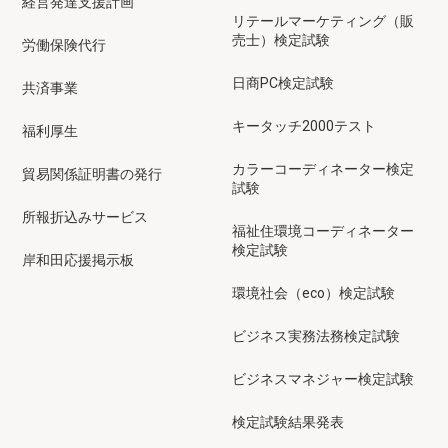
経営発達支援計画
リテールマーケティング（販
売士）検定試験
労働保険代行
日商PC検定試験
共済事業
キータッチ2000テスト
福利厚生
カラーコーディネーター検定
貿易関係証明書の発行
試験
所報折込みサービス
福祉住環境コーディネーター
検定試験
岸和田応援掲示板
環境社会（eco）検定試験
ビジネス実務法務検定試験
ビジネスマネジャー検定試験
検定試験結果発表