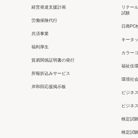
経営発達支援計画
リテー
試験
労働保険代行
日商PC
共済事業
キータッ
福利厚生
カラー
貿易関係証明書の発行
福祉住
所報折込みサービス
環境社会
岸和田応援掲示板
ビジネ
ビジネ
検定試
検定試