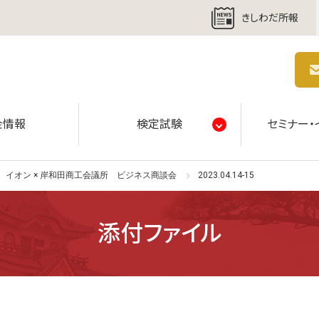
きしわだ所報
商工会議所 | 人・祭り・城。岸和田の心。
金情報
検定試験
セミナー・
イオン × 岸和田商工会議所 ビジネス商談会
2023.04.14-15
添付ファイル