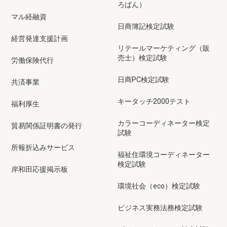
ろばん）
マル経融資
日商簿記検定試験
経営発達支援計画
リテールマーケティング（販
売士）検定試験
労働保険代行
日商PC検定試験
共済事業
キータッチ2000テスト
福利厚生
カラーコーディネーター検定
貿易関係証明書の発行
試験
所報折込みサービス
福祉住環境コーディネーター
検定試験
岸和田応援掲示板
環境社会（eco）検定試験
ビジネス実務法務検定試験