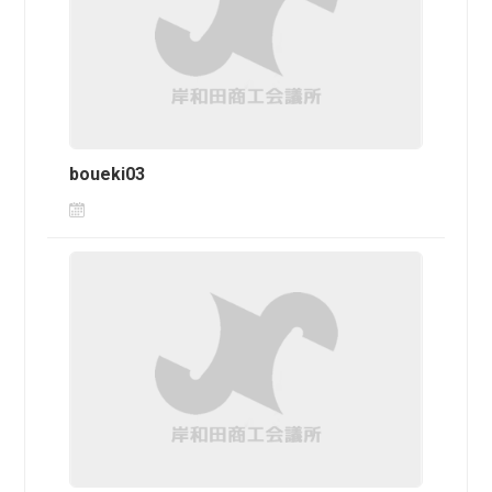
boueki03