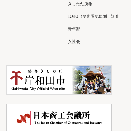
きしわだ所報
LOBO（早期景気観測）調査
青年部
女性会