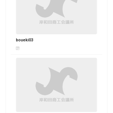
boueki03