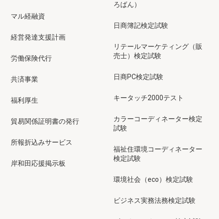
ろばん）
マル経融資
日商簿記検定試験
経営発達支援計画
リテールマーケティング（販
売士）検定試験
労働保険代行
日商PC検定試験
共済事業
キータッチ2000テスト
福利厚生
カラーコーディネーター検定
貿易関係証明書の発行
試験
所報折込みサービス
福祉住環境コーディネーター
検定試験
岸和田応援掲示板
環境社会（eco）検定試験
ビジネス実務法務検定試験