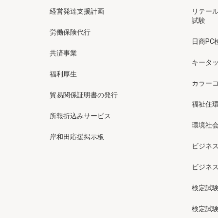
経営発達支援計画
リテー
試験
労働保険代行
日商PC
共済事業
キータッ
福利厚生
カラー
貿易関係証明書の発行
福祉住
所報折込みサービス
環境社会
岸和田応援掲示板
ビジネ
ビジネ
検定試
検定試