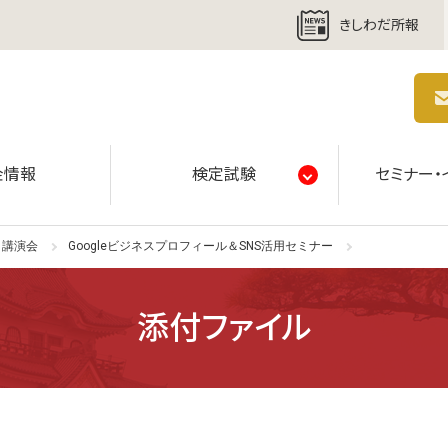
きしわだ所報
商工会議所 | 人・祭り・城。岸和田の心。
金情報
検定試験
セミナー・
・講演会
Googleビジネスプロフィール＆SNS活用セミナー
添付ファイル