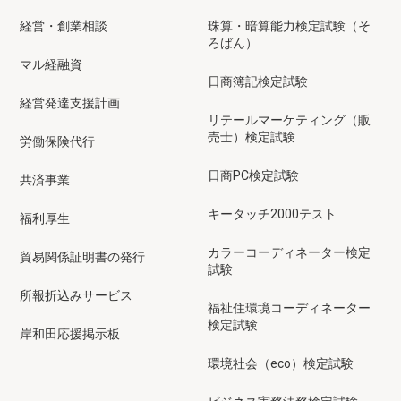
経営・創業相談
珠算・暗算能力検定試験（そ
ろばん）
マル経融資
日商簿記検定試験
経営発達支援計画
リテールマーケティング（販
売士）検定試験
労働保険代行
日商PC検定試験
共済事業
キータッチ2000テスト
福利厚生
カラーコーディネーター検定
貿易関係証明書の発行
試験
所報折込みサービス
福祉住環境コーディネーター
検定試験
岸和田応援掲示板
環境社会（eco）検定試験