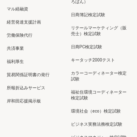
ろばん）
マル経融資
日商簿記検定試験
経営発達支援計画
リテールマーケティング（販
売士）検定試験
労働保険代行
日商PC検定試験
共済事業
キータッチ2000テスト
福利厚生
カラーコーディネーター検定
貿易関係証明書の発行
試験
所報折込みサービス
福祉住環境コーディネーター
検定試験
岸和田応援掲示板
環境社会（eco）検定試験
ビジネス実務法務検定試験