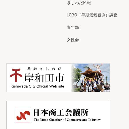
きしわだ所報
LOBO（早期景気観測）調査
青年部
女性会