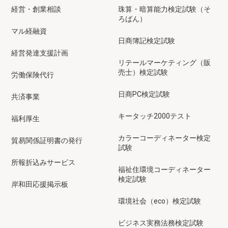
経営・創業相談
珠算・暗算能力検定試験（そ
ろばん）
マル経融資
日商簿記検定試験
経営発達支援計画
リテールマーケティング（販
売士）検定試験
労働保険代行
日商PC検定試験
共済事業
キータッチ2000テスト
福利厚生
カラーコーディネーター検定
貿易関係証明書の発行
試験
所報折込みサービス
福祉住環境コーディネーター
検定試験
岸和田応援掲示板
環境社会（eco）検定試験
ビジネス実務法務検定試験