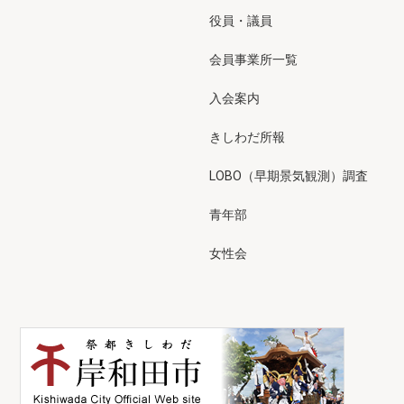
役員・議員
会員事業所一覧
入会案内
きしわだ所報
LOBO（早期景気観測）調査
青年部
女性会