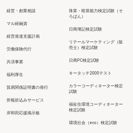
経営・創業相談
珠算・暗算能力検定試験（そ
ろばん）
マル経融資
日商簿記検定試験
経営発達支援計画
リテールマーケティング（販
売士）検定試験
労働保険代行
日商PC検定試験
共済事業
キータッチ2000テスト
福利厚生
カラーコーディネーター検定
貿易関係証明書の発行
試験
所報折込みサービス
福祉住環境コーディネーター
検定試験
岸和田応援掲示板
環境社会（eco）検定試験