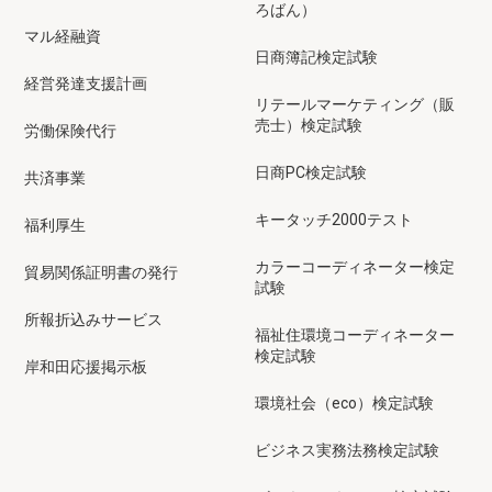
ろばん）
マル経融資
日商簿記検定試験
経営発達支援計画
リテールマーケティング（販
売士）検定試験
労働保険代行
日商PC検定試験
共済事業
キータッチ2000テスト
福利厚生
カラーコーディネーター検定
貿易関係証明書の発行
試験
所報折込みサービス
福祉住環境コーディネーター
検定試験
岸和田応援掲示板
環境社会（eco）検定試験
ビジネス実務法務検定試験