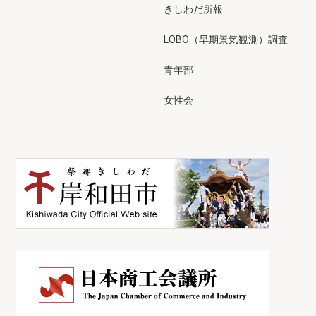
きしわだ所報
LOBO（早期景気観測）調査
青年部
女性会