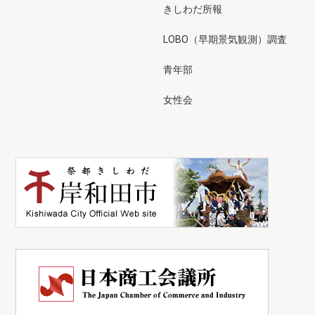
きしわだ所報
LOBO（早期景気観測）調査
青年部
女性会