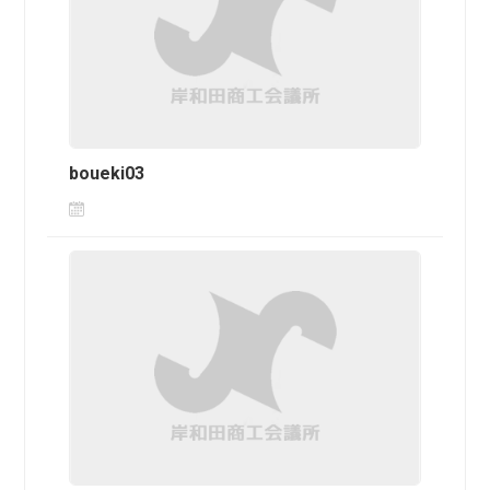
boueki03