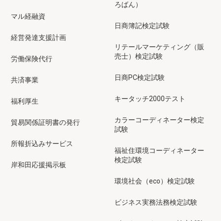
ろばん）
マル経融資
日商簿記検定試験
経営発達支援計画
リテールマーケティング（販
売士）検定試験
労働保険代行
日商PC検定試験
共済事業
キータッチ2000テスト
福利厚生
カラーコーディネーター検定
貿易関係証明書の発行
試験
所報折込みサービス
福祉住環境コーディネーター
検定試験
岸和田応援掲示板
環境社会（eco）検定試験
ビジネス実務法務検定試験