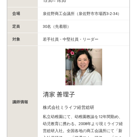
13:30～16:30
会場
泉佐野商工会議所（泉佐野市市場西3-2-34）
定員
30名（先着順）
対象
若手社員・中堅社員・リーダー
清家 善理子
講師情報
株式会社ミライフ経営総研
私立幼稚園にて、幼稚園教諭を12年間勤め、
幼児教育に携わる。2008年より現ミライフ経
営総研入社。全国各地の商工会議所にて「新