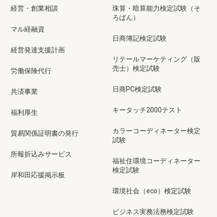
経営・創業相談
珠算・暗算能力検定試験（そ
ろばん）
マル経融資
日商簿記検定試験
経営発達支援計画
リテールマーケティング（販
売士）検定試験
労働保険代行
日商PC検定試験
共済事業
キータッチ2000テスト
福利厚生
カラーコーディネーター検定
貿易関係証明書の発行
試験
所報折込みサービス
福祉住環境コーディネーター
検定試験
岸和田応援掲示板
環境社会（eco）検定試験
ビジネス実務法務検定試験