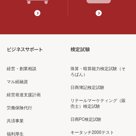
ビジネスサポート
検定試験
経営・創業相談
珠算・暗算能力検定試験（そ
ろばん）
マル経融資
日商簿記検定試験
経営発達支援計画
リテールマーケティング（販
売士）検定試験
労働保険代行
日商PC検定試験
共済事業
キータッチ2000テスト
福利厚生