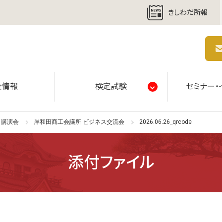
きしわだ所報
商工会議所 | 人・祭り・城。岸和田の心。
金情報
検定試験
セミナー・
・講演会
岸和田商工会議所 ビジネス交流会
2026.06.26_qrcode
添付ファイル