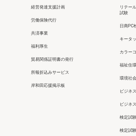
経営発達支援計画
リテー
試験
労働保険代行
日商PC
共済事業
キータッ
福利厚生
カラー
貿易関係証明書の発行
福祉住
所報折込みサービス
環境社会
岸和田応援掲示板
ビジネ
ビジネ
検定試
検定試