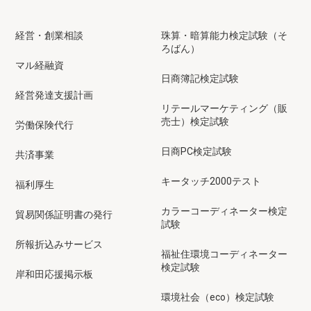
経営・創業相談
珠算・暗算能力検定試験（そ
ろばん）
マル経融資
日商簿記検定試験
経営発達支援計画
リテールマーケティング（販
売士）検定試験
労働保険代行
日商PC検定試験
共済事業
キータッチ2000テスト
福利厚生
カラーコーディネーター検定
貿易関係証明書の発行
試験
所報折込みサービス
福祉住環境コーディネーター
検定試験
岸和田応援掲示板
環境社会（eco）検定試験