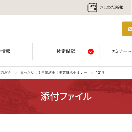
きしわだ所報
商工会議所 | 人・祭り・城。岸和田の心。
金情報
検定試験
セミナー・
・講演会
まったなし！事業継承！事業継承セミナー
1219
添付ファイル