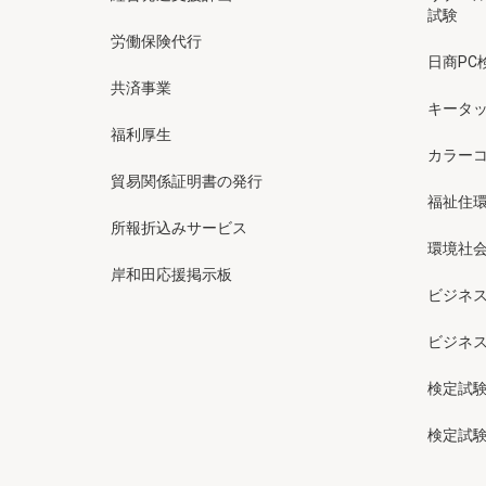
試験
労働保険代行
日商PC
共済事業
キータッ
福利厚生
カラー
貿易関係証明書の発行
福祉住
所報折込みサービス
環境社会
岸和田応援掲示板
ビジネ
ビジネ
検定試
検定試