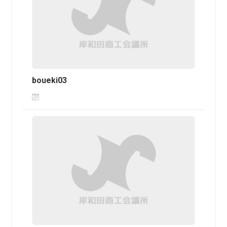
boueki03