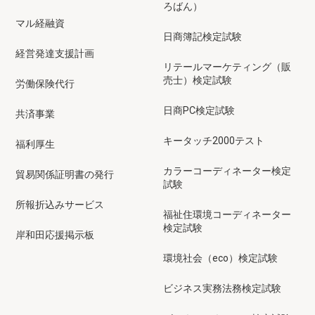
ろばん）
マル経融資
日商簿記検定試験
経営発達支援計画
リテールマーケティング（販
売士）検定試験
労働保険代行
日商PC検定試験
共済事業
キータッチ2000テスト
福利厚生
カラーコーディネーター検定
貿易関係証明書の発行
試験
所報折込みサービス
福祉住環境コーディネーター
検定試験
岸和田応援掲示板
環境社会（eco）検定試験
ビジネス実務法務検定試験