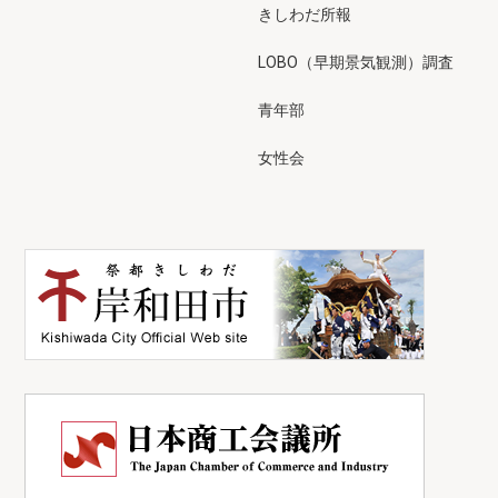
きしわだ所報
LOBO（早期景気観測）調査
青年部
女性会