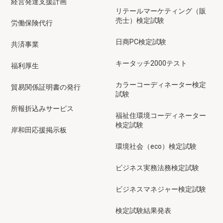
経営発達支援計画
リテールマーケティング（販
売士）検定試験
労働保険代行
日商PC検定試験
共済事業
キータッチ2000テスト
福利厚生
カラーコーディネーター検定
貿易関係証明書の発行
試験
所報折込みサービス
福祉住環境コーディネーター
検定試験
岸和田応援掲示板
環境社会（eco）検定試験
ビジネス実務法務検定試験
ビジネスマネジャー検定試験
検定試験結果発表