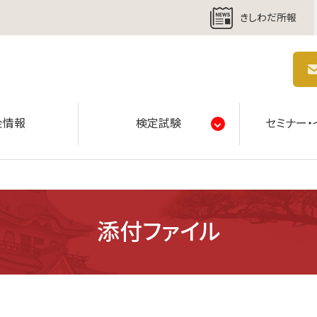
きしわだ所報
商工会議所 | 人・祭り・城。岸和田の心。
金情報
検定試験
セミナー・
添付ファイル