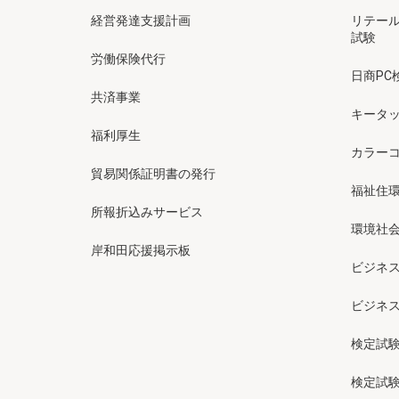
経営発達支援計画
リテー
試験
労働保険代行
日商PC
共済事業
キータッ
福利厚生
カラー
貿易関係証明書の発行
福祉住
所報折込みサービス
環境社会
岸和田応援掲示板
ビジネ
ビジネ
検定試
検定試