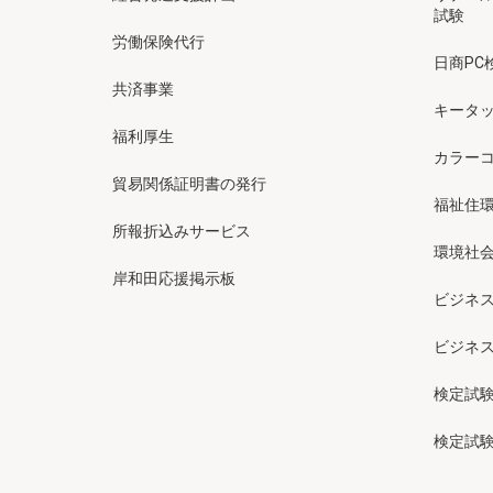
試験
労働保険代行
日商PC
共済事業
キータッ
福利厚生
カラー
貿易関係証明書の発行
福祉住
所報折込みサービス
環境社会
岸和田応援掲示板
ビジネ
ビジネ
検定試
検定試