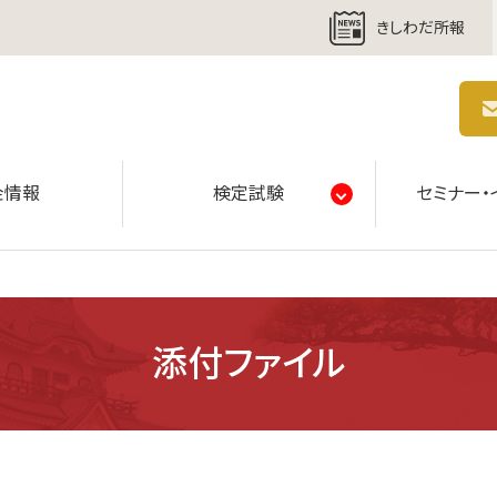
きしわだ所報
商工会議所 | 人・祭り・城。岸和田の心。
金情報
検定試験
セミナー・
添付ファイル