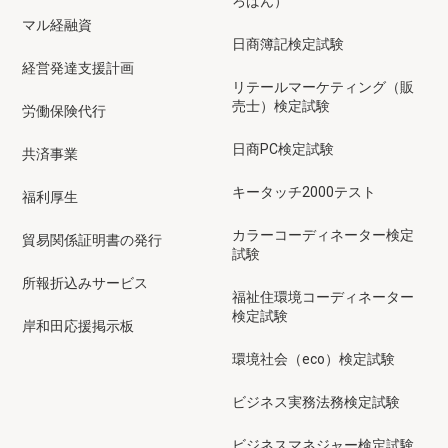
ろばん）
マル経融資
日商簿記検定試験
経営発達支援計画
リテールマーケティング（販
売士）検定試験
労働保険代行
日商PC検定試験
共済事業
キータッチ2000テスト
福利厚生
カラーコーディネーター検定
貿易関係証明書の発行
試験
所報折込みサービス
福祉住環境コーディネーター
検定試験
岸和田応援掲示板
環境社会（eco）検定試験
ビジネス実務法務検定試験
ビジネスマネジャー検定試験