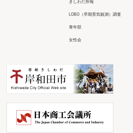
きしわだ所報
LOBO（早期景気観測）調査
青年部
女性会