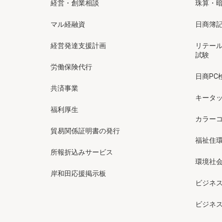
経営・創業相談
珠算・
マル経融資
日商簿
経営発達支援計画
リテー
試験
労働保険代行
日商PC
共済事業
キータッ
福利厚生
カラー
貿易関係証明書の発行
福祉住
所報折込みサービス
環境社会
岸和田応援掲示板
ビジネ
ビジネ