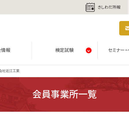
きしわだ所報
商工会議所 | 人・祭り・城。岸和田の心。
金情報
検定試験
セミナー・
会社近江工業
会員事業所一覧