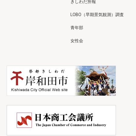
きしわだ所報
LOBO（早期景気観測）調査
青年部
女性会