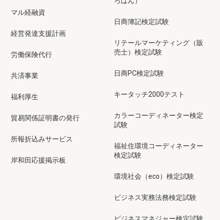
ろばん）
マル経融資
日商簿記検定試験
経営発達支援計画
リテールマーケティング（販
売士）検定試験
労働保険代行
日商PC検定試験
共済事業
キータッチ2000テスト
福利厚生
カラーコーディネーター検定
貿易関係証明書の発行
試験
所報折込みサービス
福祉住環境コーディネーター
検定試験
岸和田応援掲示板
環境社会（eco）検定試験
ビジネス実務法務検定試験
ビジネスマネジャー検定試験