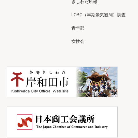
きしわだ所報
LOBO（早期景気観測）調査
青年部
女性会