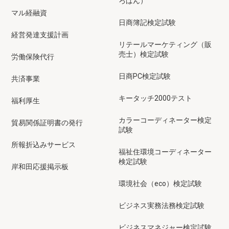
ろばん）
マル経融資
日商簿記検定試験
経営発達支援計画
リテールマーケティング（販
売士）検定試験
労働保険代行
日商PC検定試験
共済事業
キータッチ2000テスト
福利厚生
カラーコーディネーター検定
貿易関係証明書の発行
試験
所報折込みサービス
福祉住環境コーディネーター
検定試験
岸和田応援掲示板
環境社会（eco）検定試験
ビジネス実務法務検定試験
ビジネスマネジャー検定試験