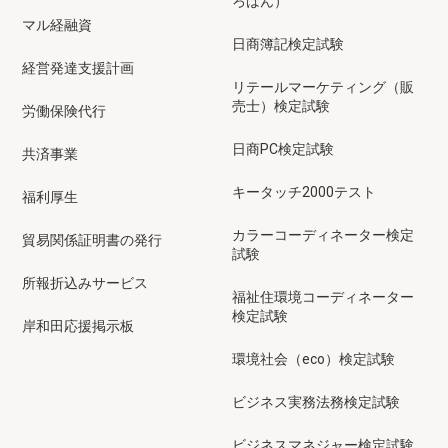
ろばん）
マル経融資
日商簿記検定試験
経営発達支援計画
リテールマーケティング（販
売士）検定試験
労働保険代行
日商PC検定試験
共済事業
キータッチ2000テスト
福利厚生
カラーコーディネーター検定
貿易関係証明書の発行
試験
所報折込みサービス
福祉住環境コーディネーター
検定試験
岸和田応援掲示板
環境社会（eco）検定試験
ビジネス実務法務検定試験
ビジネスマネジャー検定試験