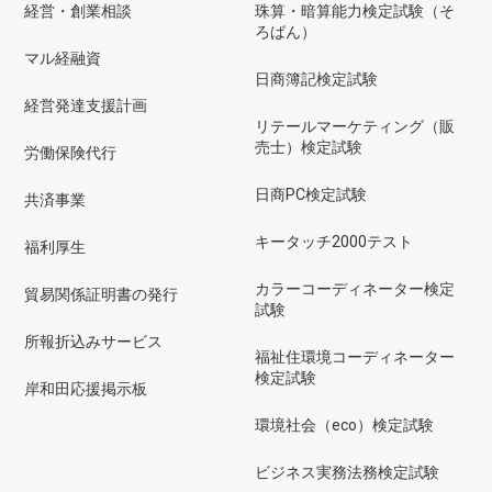
経営・創業相談
珠算・暗算能力検定試験（そ
ろばん）
マル経融資
日商簿記検定試験
経営発達支援計画
リテールマーケティング（販
売士）検定試験
労働保険代行
日商PC検定試験
共済事業
キータッチ2000テスト
福利厚生
カラーコーディネーター検定
貿易関係証明書の発行
試験
所報折込みサービス
福祉住環境コーディネーター
検定試験
岸和田応援掲示板
環境社会（eco）検定試験
ビジネス実務法務検定試験