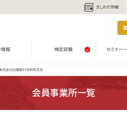
きしわだ所報
商工会議所 | 人・祭り・城。岸和田の心。
金情報
検定試験
セミナー・
株式会社紀陽銀行岸和田支店
会員事業所一覧