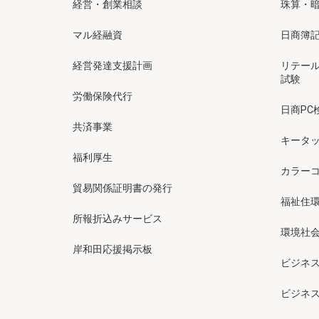
経営・創業相談
珠算・
マル経融資
日商簿
経営発達支援計画
リテー
試験
労働保険代行
日商PC
共済事業
キータッ
福利厚生
カラー
貿易関係証明書の発行
福祉住
所報折込みサービス
環境社会
岸和田応援掲示板
ビジネ
ビジネ