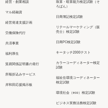
経営・創業相談
珠算・暗算能力検定試験（そ
ろばん）
マル経融資
日商簿記検定試験
経営発達支援計画
リテールマーケティング（販
売士）検定試験
労働保険代行
日商PC検定試験
共済事業
キータッチ2000テスト
福利厚生
カラーコーディネーター検定
貿易関係証明書の発行
試験
所報折込みサービス
福祉住環境コーディネーター
検定試験
岸和田応援掲示板
環境社会（eco）検定試験
ビジネス実務法務検定試験