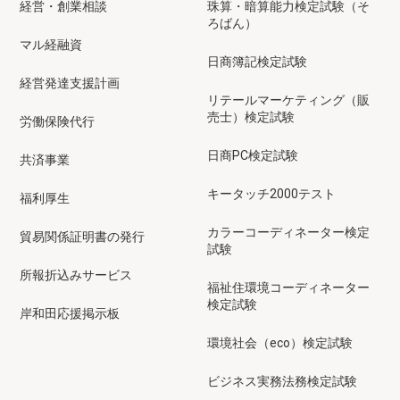
経営・創業相談
珠算・暗算能力検定試験（そ
ろばん）
マル経融資
日商簿記検定試験
経営発達支援計画
リテールマーケティング（販
売士）検定試験
労働保険代行
日商PC検定試験
共済事業
キータッチ2000テスト
福利厚生
カラーコーディネーター検定
貿易関係証明書の発行
試験
所報折込みサービス
福祉住環境コーディネーター
検定試験
岸和田応援掲示板
環境社会（eco）検定試験
ビジネス実務法務検定試験