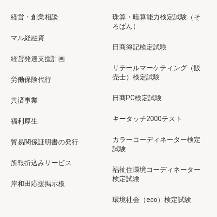
経営・創業相談
珠算・暗算能力検定試験（そ
ろばん）
マル経融資
日商簿記検定試験
経営発達支援計画
リテールマーケティング（販
売士）検定試験
労働保険代行
日商PC検定試験
共済事業
キータッチ2000テスト
福利厚生
カラーコーディネーター検定
貿易関係証明書の発行
試験
所報折込みサービス
福祉住環境コーディネーター
検定試験
岸和田応援掲示板
環境社会（eco）検定試験