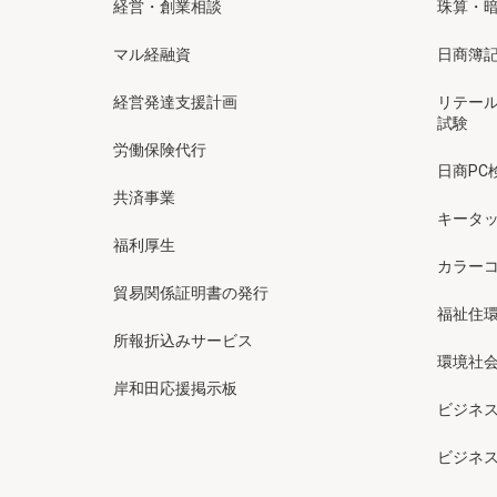
経営・創業相談
珠算・
マル経融資
日商簿
経営発達支援計画
リテー
試験
労働保険代行
日商PC
共済事業
キータッ
福利厚生
カラー
貿易関係証明書の発行
福祉住
所報折込みサービス
環境社会
岸和田応援掲示板
ビジネ
ビジネ