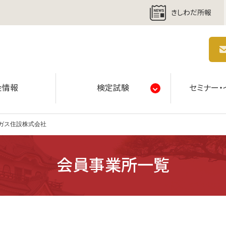
きしわだ所報
商工会議所 | 人・祭り・城。岸和田の心。
金情報
検定試験
セミナー・
ガス住設株式会社
会員事業所一覧