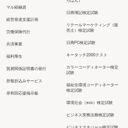
ろばん）
マル経融資
日商簿記検定試験
経営発達支援計画
リテールマーケティング（販
売士）検定試験
労働保険代行
日商PC検定試験
共済事業
キータッチ2000テスト
福利厚生
カラーコーディネーター検定
貿易関係証明書の発行
試験
所報折込みサービス
福祉住環境コーディネーター
検定試験
岸和田応援掲示板
環境社会（eco）検定試験
ビジネス実務法務検定試験
ビジネスマネジャー検定試験