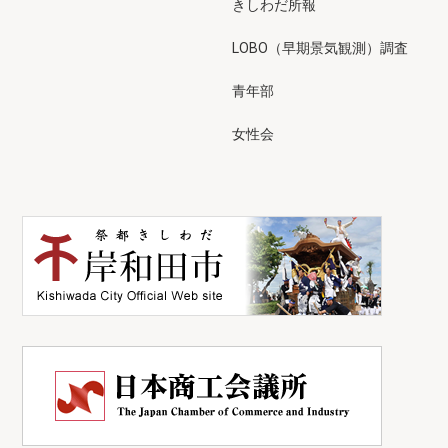
きしわだ所報
LOBO（早期景気観測）調査
青年部
女性会