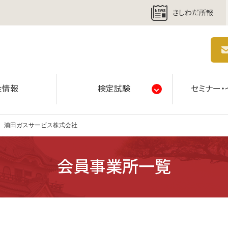
きしわだ所報
商工会議所 | 人・祭り・城。岸和田の心。
金情報
検定試験
セミナー・
浦田ガスサービス株式会社
会員事業所一覧