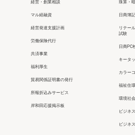
経営・創業相談
珠算・
マル経融資
日商簿
経営発達支援計画
リテー
試験
労働保険代行
日商PC
共済事業
キータッ
福利厚生
カラー
貿易関係証明書の発行
福祉住
所報折込みサービス
環境社会
岸和田応援掲示板
ビジネ
ビジネ