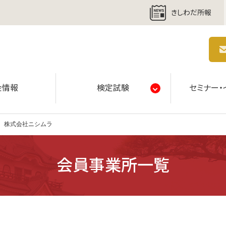
きしわだ所報
商工会議所 | 人・祭り・城。岸和田の心。
金情報
検定試験
セミナー・
株式会社ニシムラ
会員事業所一覧