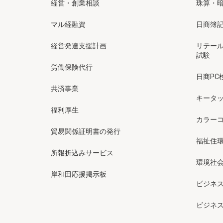
経営・創業相談
珠算・
マル経融資
日商簿
経営発達支援計画
リテー
試験
労働保険代行
日商PC
共済事業
キータッ
福利厚生
カラー
貿易関係証明書の発行
福祉住
所報折込みサービス
環境社会
岸和田応援掲示板
ビジネ
ビジネ