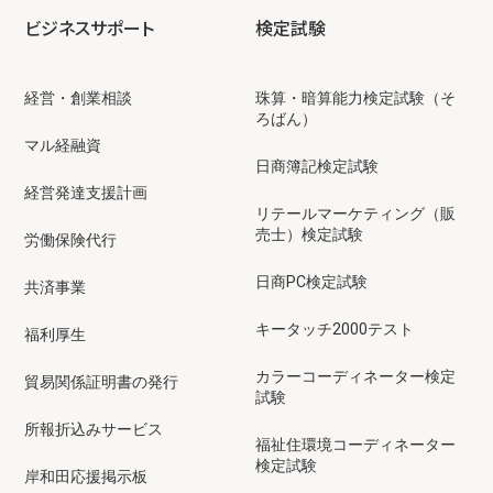
ビジネスサポート
検定試験
経営・創業相談
珠算・暗算能力検定試験（そ
ろばん）
マル経融資
日商簿記検定試験
経営発達支援計画
リテールマーケティング（販
売士）検定試験
労働保険代行
日商PC検定試験
共済事業
キータッチ2000テスト
福利厚生
カラーコーディネーター検定
貿易関係証明書の発行
試験
所報折込みサービス
福祉住環境コーディネーター
検定試験
岸和田応援掲示板