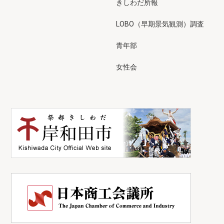
きしわだ所報
LOBO（早期景気観測）調査
青年部
女性会