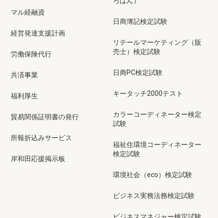
ろばん）
マル経融資
日商簿記検定試験
経営発達支援計画
リテールマーケティング（販
売士）検定試験
労働保険代行
日商PC検定試験
共済事業
キータッチ2000テスト
福利厚生
カラーコーディネーター検定
貿易関係証明書の発行
試験
所報折込みサービス
福祉住環境コーディネーター
検定試験
岸和田応援掲示板
環境社会（eco）検定試験
ビジネス実務法務検定試験
ビジネスマネジャー検定試験