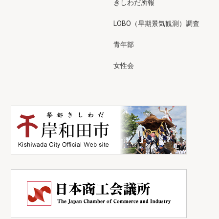
きしわだ所報
LOBO（早期景気観測）調査
青年部
女性会