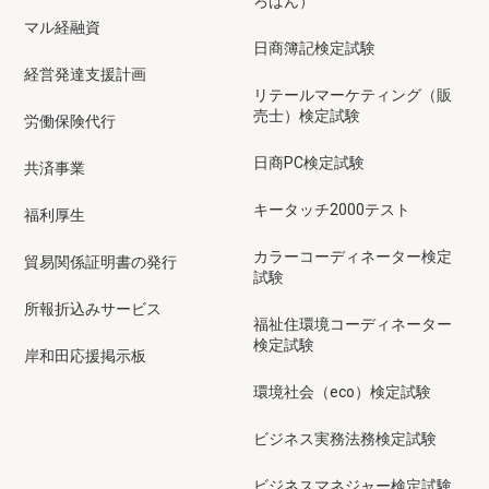
ろばん）
マル経融資
日商簿記検定試験
経営発達支援計画
リテールマーケティング（販
売士）検定試験
労働保険代行
日商PC検定試験
共済事業
キータッチ2000テスト
福利厚生
カラーコーディネーター検定
貿易関係証明書の発行
試験
所報折込みサービス
福祉住環境コーディネーター
検定試験
岸和田応援掲示板
環境社会（eco）検定試験
ビジネス実務法務検定試験
ビジネスマネジャー検定試験