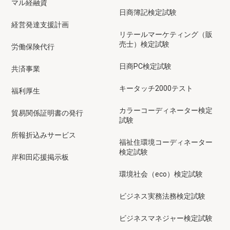
マル経融資
日商簿記検定試験
経営発達支援計画
リテールマーケティング（販
売士）検定試験
労働保険代行
日商PC検定試験
共済事業
キータッチ2000テスト
福利厚生
カラーコーディネーター検定
貿易関係証明書の発行
試験
所報折込みサービス
福祉住環境コーディネーター
検定試験
岸和田応援掲示板
環境社会（eco）検定試験
ビジネス実務法務検定試験
ビジネスマネジャー検定試験